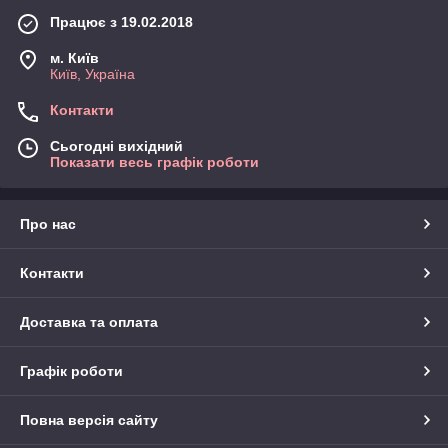
ив
Працює з 19.02.2018
н
ы
м. Київ
е,
Київ, Україна
те
м
Контакти
ат
ич
Сьогодні вихідний
ес
Показати весь графік роботи
ки
е
пр
Про нас
аз
дн
Контакти
ик
и;
Доставка та оплата
дн
и
Графік роботи
рождения, юбилеи, свадьбы;
выездные вечеринки и т.д.
Повна версія сайту
При оказании услуг наше предприятие организует