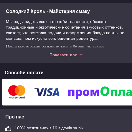
Солодкий Кроль - Майстерня смаку
Мы рады видеть всех, кто любит сладости, обожает
традиционные и экзотические сочетания вкусовых оттенков,
считает, что эстетика подачи и оформления блюда важны не
меньше, чем искусно воплощенная рецептура.
Наша мастерская разместилась в Киеве, но заказы
принимаются со всех уголков Украины. И конечно же, мы
Показати все
знаем, как сделать так, чтобы
пряники
, зефир и прочие
сладости добрались к покупателю максимально свежими и в
кратчайшие сроки.
Способи оплати
Чем наша мастерская отличается от обычного интернет-
магазина? Начнем с того, что пряничная мастерская
осуществляет не только продажу готовой продукции, но и
оказывает комплексные услуги, связанные с обслуживанием
мероприятий:
ко
Про нас
рп
ор
100% позитивних з 16 відгуків за рік
ат