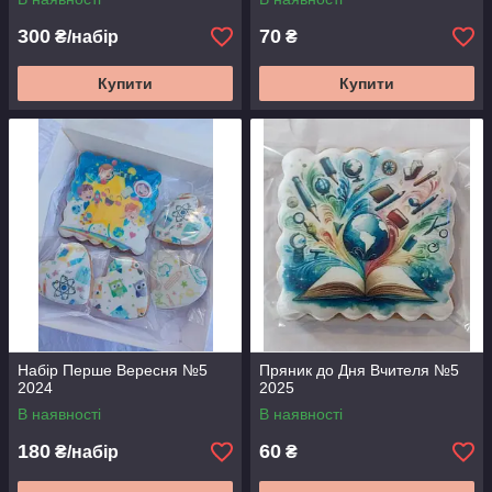
300
70
₴/набір
₴
Купити
Купити
Набір Перше Вересня №5
Пряник до Дня Вчителя №5
2024
2025
В наявності
В наявності
180
60
₴/набір
₴