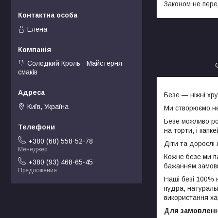
Законом не пере
Елена
Солодкий Кроль - Майстерня
смаків
Безе — ніжні хру
Київ, Україна
Ми створюємо не
Безе можливо ро
на торти, і капк
+380 (68) 558-52-78
Діти та дорослі
Менеджер
Кожне безе ми па
+380 (93) 468-65-45
бажанням замовн
Предложения
Наші безі 100% н
пудра, натуральн
використання хар
Для замовлення