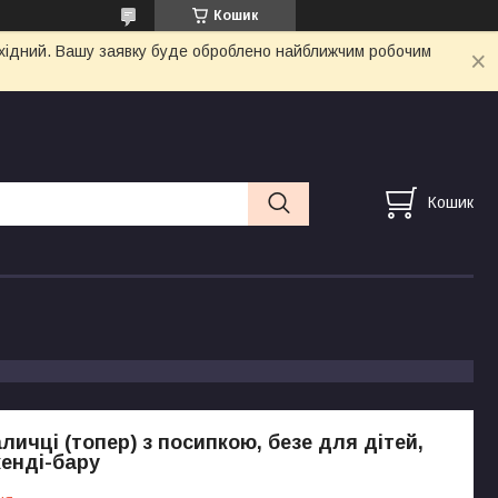
Кошик
вихідний. Вашу заявку буде оброблено найближчим робочим
Кошик
личці (топер) з посипкою, безе для дітей,
кенді-бару