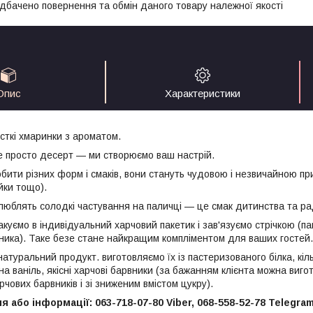
дбачено повернення та обмін даного товару належної якості
Опис
Характеристики
сткі хмаринки з ароматом.
 просто десерт — ми створюємо ваш настрій.
бити різних форм і смаків, вони стануть чудовою і незвичайною п
ейки тощо).
 люблять солодкі частування на паличці — це смак дитинства та ра
куємо в індивідуальний харчовий пакетик і зав'язуємо стрічкою (п
ика). Таке безе стане найкращим компліментом для ваших гостей.
атуральний продукт. виготовляємо їх із пастеризованого білка, кіл
а ваніль, якісні харчові барвники (за бажанням клієнта можна виг
чових барвників і зі зниженим вмістом цукру).
 або інформації: 063-718-07-80 Viber, 068-558-52-78 Telegra