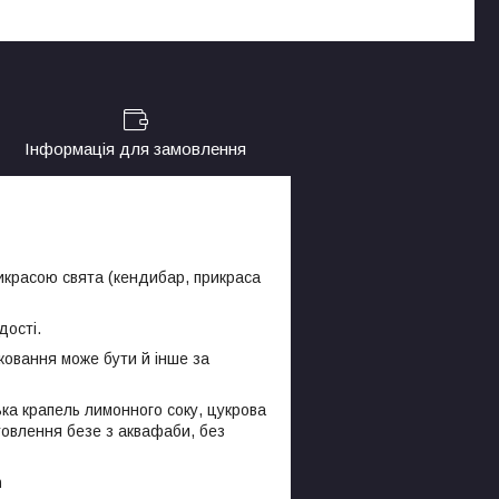
Інформація для замовлення
рикрасою свята (кендибар, прикраса
дості.
аковання може бути й інше за
ька крапель лимонного соку, цукрова
отовлення безе з аквафаби, без
m