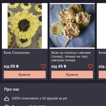
Безе Соняшники
Безе на паличці з квітами
Безе
(топер), топери на торт,
святкові топери
55
45
від
₴
від
₴
від
Купити
Купити
Про нас
100% позитивних з 16 відгуків за рік