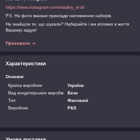
https://www.instagram.com/sladkiy_krol/
P.S. На фото вказані приклади наповнення наборів.
Не знайшли те, що шукали? Набирайте і ми втілимо в життя
Вашому задум!
Приховати
Характеристики
Основні
Країна виробник
Україна
Вид кондитерських виробів
Безе
Тип
Фасовані
Виробник
P&S
Умови доставки