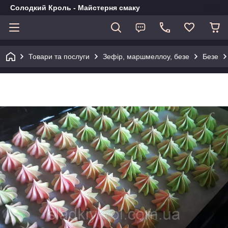
Солодкий Кроль - Майстерня смаку
Товари та послуги
Зефір, маршмеллоу, безе
Безе