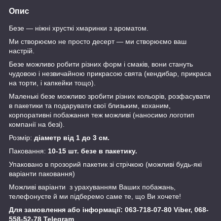
Опис
Безе — ніжні хрусткі хмаринки з ароматом.
Ми створюємо не просто десерт — ми створюємо ваш
настрій.
Безе можливо робити різних форм і смаків, вони стануть
чудовою і незвичайною прикрасою свята (кендибар, прикраса
на торти, і капкейки тощо).
Маленькі безе можливо зробити різних кольорів, розфасувати
в пакетики та подарувати свої близьким, коханим,
корпоративні побажання теж можливі (наносимо логотип
компанії на безі).
Розмір:
діаметр від 1 до 3 см.
Паковання:
10-15 шт. безе в пакетику.
Упаковано в прозорий пакетик зі стрічкою (можливі будь-які
варіанти паковання)
Можливі варіанти з урахуванням Ваших побажань,
телефонуєте й ми підберемо саме те, що Ви хочете!
Для замовлення або інформації: 063-718-07-80 Viber, 068-
558-52-78 Telegram