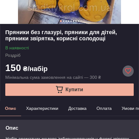
Пряники без глазурі, пряники для дітей,
пряники звірятка, корисні солодощі
В наявності
Роздріб
150
₴/набір
Мінімальна сума замовлення на сайті — 300 ₴
Купити
Опис
Характеристики
Доставка
Оплата
Умови п
Опис
Набір ароматних медово-імбирнихпряників у формі звіряток.