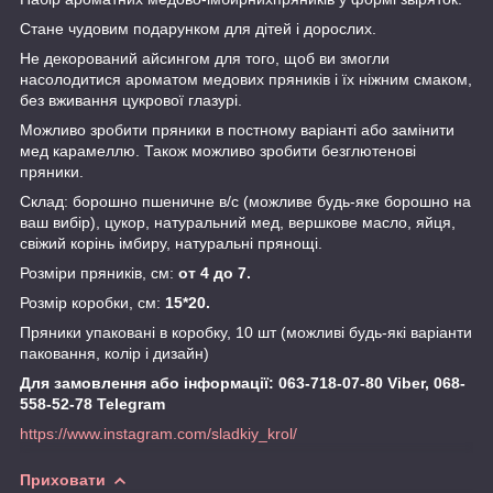
Стане чудовим подарунком для дітей і дорослих.
Не декорований айсингом для того, щоб ви змогли
насолодитися ароматом медових пряників і їх ніжним смаком,
без вживання цукрової глазурі.
Можливо зробити пряники в постному варіанті або замінити
мед карамеллю. Також можливо зробити безглютенові
пряники.
Склад: борошно пшеничне в/с (можливе будь-яке борошно на
ваш вибір), цукор, натуральний мед, вершкове масло, яйця,
свіжий корінь імбиру, натуральні прянощі.
Розміри пряників, см:
от 4 до 7.
Розмір коробки, см:
15*20.
Пряники упаковані в коробку, 10 шт (можливі будь-які варіанти
паковання, колір і дизайн)
Для замовлення або інформації: 063-718-07-80 Viber, 068-
558-52-78 Telegram
https://www.instagram.com/sladkiy_krol/
Приховати