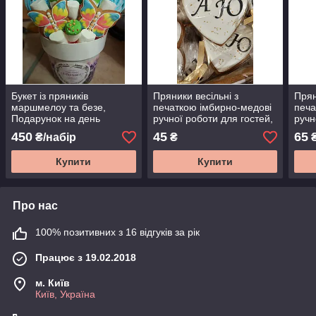
Букет із пряників
Пряники весільні з
Прян
маршмелоу та безе,
печаткою імбирно-медові
печа
Подарунок на день
ручної роботи для гостей,
ручн
вчителя, Перше вересня,
з ініціалами, бонбоньєрки
з ін
450
45
65
₴/набір
₴
букет із солодощів у
на весілля.
на в
горщику
Купити
Купити
Про нас
100% позитивних з 16 відгуків за рік
Працює з 19.02.2018
м. Київ
Київ, Україна