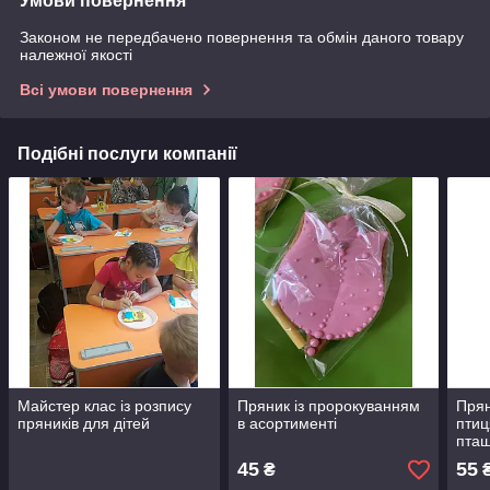
Умови повернення
Законом не передбачено повернення та обмін даного товару
належної якості
Всі умови повернення
Подібні послуги компанії
Майстер клас із розпису
Пряник із пророкуванням
Прян
пряників для дітей
в асортименті
птиц
пта
45
55
₴