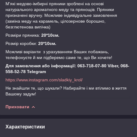
М'які медово-імбирні пряники зроблені на основі
натурального ароматного меду та прянощів. Пряники
призначені вручну. Можливе індивідуальне замовлення
(заміна меду на карамель, цілозернове борошно,
безглютенова випічка)
Розміри пряника:
20
*10см.
Розмір коробки:
20*10см.
Можливі варіанти з урахуванням Ваших побажань,
телефонуєте й ми підберемо саме те, що Ви хочете!
Для замовлення або інформації: 063-718-07-80 Viber, 068-
558-52-78 Telegram
https://www.instagram.com/sladkiy_krol/
Не знайшли те, що шукали? Набирайте і ми втілимо в життя
Вашому задум!
Приховати
Характеристики