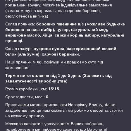
призначені вручну. Можливе індивідуальне замовлення
(заміна меду на карамель, цілозернове борошно,
безглютенова випічка)
Склад пряника:
борошно пшеничне в/с (можливе будь-яке
борошно на ваш вибір), цукор, натуральний мед,
вершкове масло, яйця, свіжий корінь імбиру, натуральні
прянощі.
Склад глазурі:
цукрова пудра, пастеризований яєчний
білок (альбумін), харчові барвники.
Наші пряники м'які, оскільки ми працюємо суто під
замовлення!
Термін виготовлення від 1 до 5 днів. (Залежить від
завантаженості виробництва)
Розмір коробочки, см:
15*15.
Срок годности, мес :
6.
Пряничками можна прикрашати Новорічну Ялинку, тільки
заздалегідь про це нам скажіть і ми робимо отвори та стрічки
на кожному прянику.
Можливо варіанти з урахуванням Ваших побажань,
телефонуєте й ми підберемо саме те, що Ви хочете!