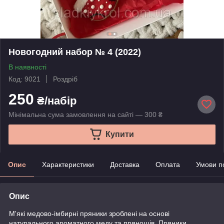
Новогодний набор № 4 (2022)
В наявності
Код: 9021
Роздріб
250
₴/набір
Мінімальна сума замовлення на сайті — 300 ₴
Купити
Опис
Характеристики
Доставка
Оплата
Умови п
Опис
М'які медово-імбирні пряники зроблені на основі
натурального ароматного меду та прянощів. Пряники