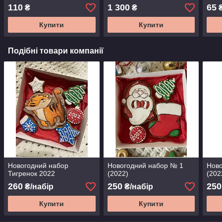
110
1 300
65
₴
₴
Купити
Купити
Подібні товари компанії
Новогодний набор
Новогодний набор № 1
Ново
Тигренок 2022
(2022)
(202
260
250
250
₴/набір
₴/набір
Купити
Купити