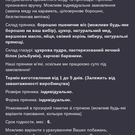
призначені вручну. Можливе індивідуальне замовлення
(заміна меду на карамель, цілозернове борошно,
безглютенова випічка)
Склад пряника:
борошно пшеничне в/с (можливе будь-яке
борошно на ваш вибір), цукор, натуральний мед,
вершкове масло, яйця, свіжий корінь імбиру, натуральні
прянощі.
Склад глазурі:
цукрова пудра, пастеризований яєчний
білок (альбумін), харчові барвники.
Наші пряники м'які, оскільки ми працюємо суто під
замовлення!
Термін виготовлення від 1 до 5 днів. (Залежить від
завантаженості виробництва)
Розміри пряника:
індивідуально.
Форма пряника:
індивідуально.
Упакований в прозорий пакетик зі стрічкою (можливі будь-які
варіанти паковання, кольори пряника)
Срок годности, мес :
6.
Можливо варіанти з урахуванням Ваших побажань,