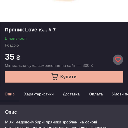
Пряник Love is... # 7
В наявності
Роздріб
35
₴
Мінімальна сума замовлення на сайті — 300 ₴
Купити
Опис
Характеристики
Доставка
Оплата
Умови п
Опис
М'які медово-імбирні пряники зроблені на основі
натурального ароматного меду та прянощів. Пряники