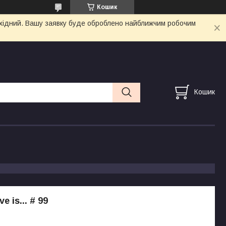
Кошик
вихідний. Вашу заявку буде оброблено найближчим робочим
Кошик
e is... # 99