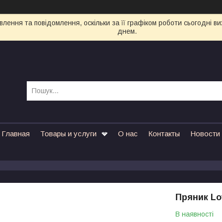
лення та повідомлення, оскільки за її графіком роботи сьогодні 
днем.
Главная
Товары и услуги
О нас
Контакты
Новости
Пряник Lov
В наявності