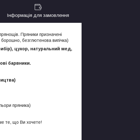
Інформація для замовлення
 прянощів. Пряники призначені
 борошно, безглютенова випічка)
бір), цукор, натуральний мед,
ові барвники.
ництва)
ольори пряника)
е те, що Ви хочете!