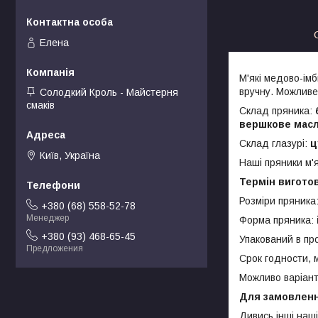
Елена
М'які медово-ім
вручну. Можливе
Солодкий Кроль - Майстерня
смаків
Склад пряника:
вершкове масло
Склад глазурі:
ц
Київ, Україна
Наші пряники м'я
Термін виготов
Розміри пряника
+380 (68) 558-52-78
Менеджер
Форма пряника:
+380 (93) 468-65-45
Упакований в про
Предложения
Срок годности, м
Можливо варіант
Для замовлення
Дивись інші наш