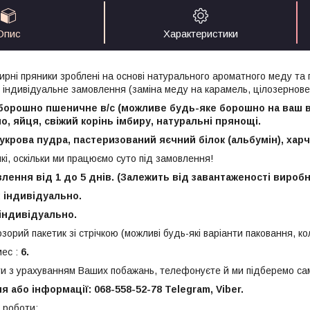
Опис
Характеристики
бирні пряники зроблені на основі натурального ароматного меду та
 індивідуальне замовлення (заміна меду на карамель, цілозернове
борошно пшеничне в/с (можливе будь-яке борошно на ваш ви
, яйця, свіжий корінь імбиру, натуральні прянощі.
укрова пудра, пастеризований яєчний білок (альбумін), харч
кі, оскільки ми працюємо суто під замовлення!
лення від 1 до 5 днів. (Залежить від завантаженості вироб
:
індивідуально.
індивідуально.
зорий пакетик зі стрічкою (можливі будь-які варіанти паковання, к
ес :
6.
и з урахуванням Ваших побажань, телефонуєте й ми підберемо сам
 або інформації: 068-558-52-78 Telegram, Viber.
і роботи: