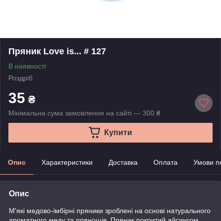
Пряник Love is... # 127
В наявності
Роздріб
35
₴
Мінімальна сума замовлення на сайті — 300 ₴
Купити
Опис
Характеристики
Доставка
Оплата
Умови п
Опис
М'які медово-імбірні пряники зроблені на основі натурального
ароматного меду та прянощів. Пряник покритий айсингом.