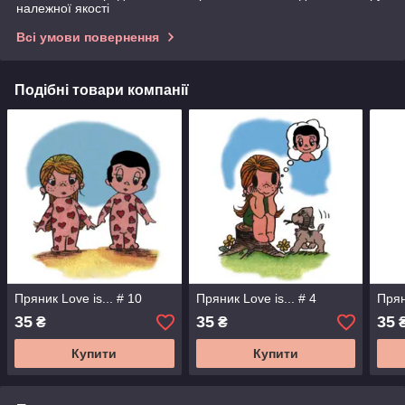
належної якості
Всі умови повернення
Подібні товари компанії
Пряник Love is... # 10
Пряник Love is... # 4
Прян
35
35
35
₴
₴
Купити
Купити