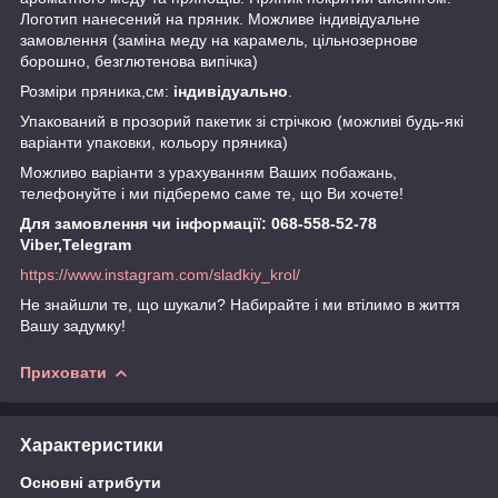
Логотип нанесений на пряник. Можливе індивідуальне
замовлення (заміна меду на карамель, цільнозернове
борошно, безглютенова випічка)
Розміри пряника,см:
індивідуально
.
Упакований в прозорий пакетик зі стрічкою (можливі будь-які
варіанти упаковки, кольору пряника)
Можливо варіанти з урахуванням Ваших побажань,
телефонуйте і ми підберемо саме те, що Ви хочете!
Для замовлення чи інформації: 068-558-52-78
Viber,Telegram
https://www.instagram.com/sladkiy_krol/
Не знайшли те, що шукали? Набирайте і ми втілимо в життя
Вашу задумку!
Приховати
Характеристики
Основні атрибути