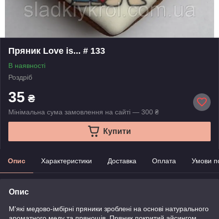
Пряник Love is... # 133
В наявності
Роздріб
35
₴
Мінімальна сума замовлення на сайті — 300 ₴
Купити
Опис
Характеристики
Доставка
Оплата
Умови п
Опис
М'які медово-імбірні пряники зроблені на основі натурального
ароматного меду та прянощів. Пряник покритий айсингом.