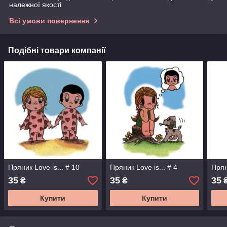
належної якості
Всі умови повернення
Подібні товари компанії
Пряник Love is... # 10
Пряник Love is... # 4
Прян
35
35
35
₴
₴
Купити
Купити