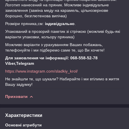
Логотип нанесений на пряник. Можливе індивідуальне
замовлення (заміна меду на карамель, цільнозернове
борошно, безглютенова випічка)
Розміри пряника,см:
індивідуально
.
Упакований в прозорий пакетик зі стрічкою (можливі будь-які
варіанти упаковки, кольору пряника)
Можливо варіанти з урахуванням Ваших побажань,
телефонуйте і ми підберемо саме те, що Ви хочете!
Для замовлення чи інформації: 068-558-52-78
Viber,Telegram
https://www.instagram.com/sladkiy_krol/
Не знайшли те, що шукали? Набирайте і ми втілимо в життя
Вашу задумку!
Приховати
Характеристики
Основні атрибути