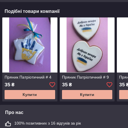
Подібні товари компанії
Пряник Патріотичний # 4
Пряник Патріотичний # 9
Прян
35
35
35
₴
₴
Купити
Купити
Про нас
100% позитивних з 16 відгуків за рік