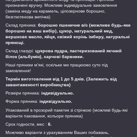
призначені вручну. Можливе індивідуальне замовлення
(заміна меду на карамель, цілозернове борошно,
безглютенова випічка)
Склад пряника:
борошно пшеничне в/с (можливе будь-яке
борошно на ваш вибір), цукор, натуральний мед,
вершкове масло, яйця, свіжий корінь імбиру, натуральні
прянощі.
Склад глазурі:
цукрова пудра, пастеризований яєчний
білок (альбумін), харчові барвники.
Наші пряники м'які, оскільки ми працюємо суто під
замовлення!
Термін виготовлення від 1 до 5 днів. (Залежить від
завантаженості виробництва)
Розміри пряника:
індивідуально.
Форма пряника:
індивідуально.
Упакований в прозорий пакетик зі стрічкою (можливі будь-які
варіанти паковання, кольори пряника)
Срок годности, мес :
6.
Можливо варіанти з урахуванням Ваших побажань,