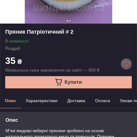
Пряник Патріотичний # 2
В наявності
Роздріб
35
₴
Мінімальна сума замовлення на сайті — 300 ₴
Купити
Опис
Характеристики
Доставка
Оплата
Умови п
Опис
М'які медово-імбирні пряники зроблені на основі
натурального ароматного меду та прянощів. Пряники