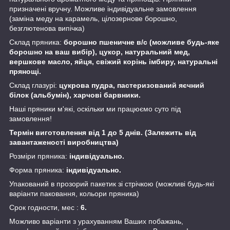
призначені вручну. Можливе індивідуальне замовлення
(заміна меду на карамель, цілозернове борошно,
безглютенова випічка)
Склад пряника:
борошно пшеничне в/с (можливе будь-яке
борошно на ваш вибір), цукор, натуральний мед,
вершкове масло, яйця, свіжий корінь імбиру, натуральні
прянощі.
Склад глазурі:
цукрова пудра, пастеризований яєчний
білок (альбумін), харчові барвники.
Наші пряники м'які, оскільки ми працюємо суто під
замовлення!
Термін виготовлення від 1 до 5 днів. (Залежить від
завантаженості виробництва)
Розміри пряника:
індивідуально.
Форма пряника:
індивідуально.
Упакований в прозорий пакетик зі стрічкою (можливі будь-які
варіанти паковання, кольори пряника)
Срок годности, мес :
6.
Можливо варіанти з урахуванням Ваших побажань,