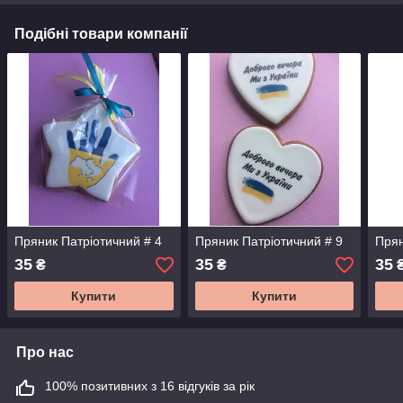
Подібні товари компанії
Пряник Патріотичний # 4
Пряник Патріотичний # 9
Прян
35
35
35
₴
₴
Купити
Купити
Про нас
100% позитивних з 16 відгуків за рік