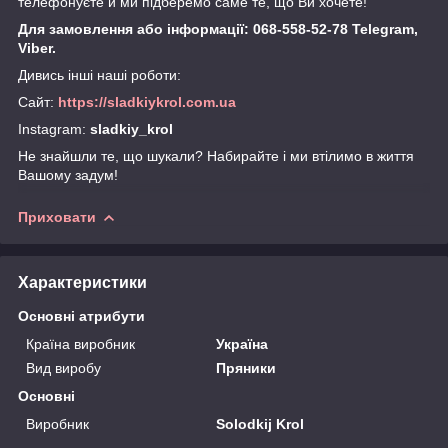
телефонуєте й ми підберемо саме те, що Ви хочете!
Для замовлення або інформації: 068-558-52-78 Telegram,
Viber.
Дивись інші наші роботи:
Сайт:
https://sladkiykrol.com.ua
Instagram:
sladkiy_krol
Не знайшли те, що шукали? Набирайте і ми втілимо в життя
Вашому задум!
Приховати
Характеристики
Основні атрибути
Країна виробник
Україна
Вид виробу
Пряники
Основні
Виробник
Solodkij Krol