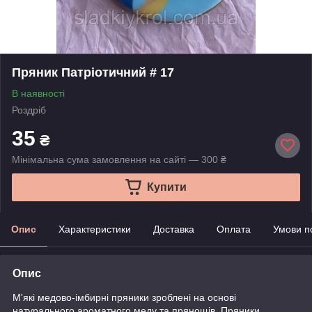
Пряник Патріотичний # 17
В наявності
Роздріб
35
₴
Мінімальна сума замовлення на сайті — 300 ₴
Купити
Опис
Характеристики
Доставка
Оплата
Умови п
Опис
М'які медово-імбирні пряники зроблені на основі
натурального ароматного меду та прянощів. Пряники