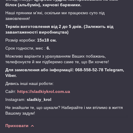
білок (альбумін), харчові барвники.
Наші пряники м'які, оскільки ми працюємо суто під
замовлення!
Термін виготовлення від 2 до 5 днів. (Залежить від
завантаженості виробництва)
Розмір коробки:
15х18 см.
Срок годности, мес :
6.
Можливо варіанти з урахуванням Ваших побажань,
телефонуєте й ми підберемо саме те, що Ви хочете!
Для замовлення або інформації: 068-558-52-78 Telegram,
Viber.
Дивись інші наші роботи:
Сайт:
https://sladkiykrol.com.ua
Instagram:
sladkiy_krol
Не знайшли те, що шукали? Набирайте і ми втілимо в життя
Вашому задум!
Приховати