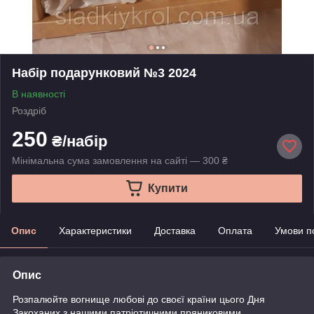
Набір подарунковий №3 2024
В наявності
Роздріб
250
₴/набір
Мінімальна сума замовлення на сайті — 300 ₴
Купити
Опис
Характеристики
Доставка
Оплата
Умови п
Опис
Розпалюйте вогнище любові до своєї країни цього Дня
Закоханих з нашими патріотичними пряниковими