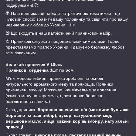
подарунками! 🥰
🌟 Наш пряниковий набір із патріотичною тематикою - це
чудовий спосіб вразити вашу половинку та свідчити про вашу
невичерпну любов до України. 🇺🇦
🎁 Що входить в наш патріотичний пряниковий набір:
🍪 Пряникові фігурки з національними символами. Гордо
представляємо прапор України, і даруємо безмежну любов
всім закоханим.
Великий пряничок 9-10см.
Пряникові сердечка 3шт по 6см.
М'які медово-імбирні пряники зроблені на основі
натурального ароматного меду та прянощів. Пряники
призначені вручну. Можливе індивідуальне замовлення
(заміна меду на карамель, цілозернове борошно,
безглютенова випічка)
Склад пряника:
борошно пшеничне в/с (можливе будь-яке
борошно на ваш вибір), цукор, натуральний мед,
вершкове масло, яйця, свіжий корінь імбиру, натуральні
прянощі.
Склад глазурі:
цукрова пудра, пастеризований яєчний