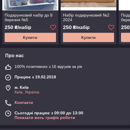
Подарунковий набір до 8
Набір подарунковий №2
Пода
березня №5
2024
бер
250
250
250
₴/набір
₴/набір
Купити
Купити
Про нас
100% позитивних з 16 відгуків за рік
Працює з 19.02.2018
м. Київ
Київ, Україна
Контакти
Сьогодні працює з 09:00 до 13:00
Показати весь графік роботи