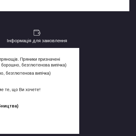
Інформація для замовлення
 прянощів. Пряники призначені
 борошно, безглютенова випічка)
о, безглютенова випічка)
е те, що Ви хочете!
бництва)