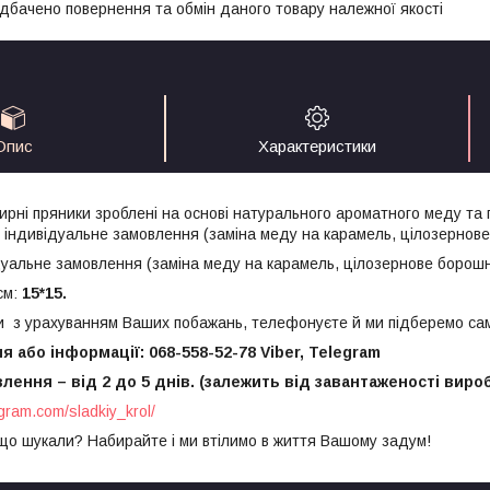
дбачено повернення та обмін даного товару належної якості
Опис
Характеристики
бирні пряники зроблені на основі натурального ароматного меду та
 індивідуальне замовлення (заміна меду на карамель, цілозернове
уальне замовлення (заміна меду на карамель, цілозернове борошн
см:
15*15.
и з урахуванням Ваших побажань, телефонуєте й ми підберемо сам
 або інформації: 068-558-52-78 Viber, Telegram
лення – від 2 до 5 днів. (залежить від завантаженості виро
gram.com/sladkiy_krol/
що шукали? Набирайте і ми втілимо в життя Вашому задум!