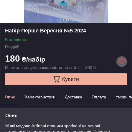
Набір Перше Вересня №5 2024
В наявності
Роздріб
180
₴/набір
Мінімальна сума замовлення на сайті — 300 ₴
Купити
Опис
Характеристики
Доставка
Оплата
Умови п
Опис
М'які медово-імбирні пряники зроблені на основі
натурального ароматного меду та прянощів. Пряники