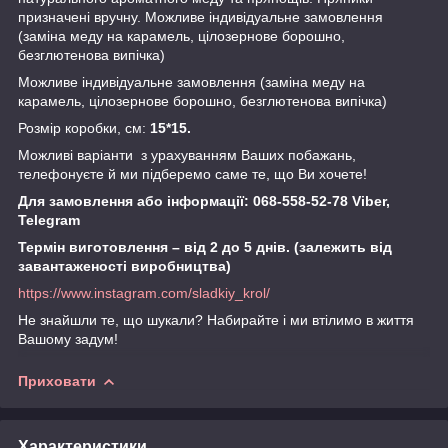
призначені вручну. Можливе індивідуальне замовлення
(заміна меду на карамель, цілозернове борошно,
безглютенова випічка)
Можливе індивідуальне замовлення (заміна меду на
карамель, цілозернове борошно, безглютенова випічка)
Розмір коробки, см:
15*15.
Можливі варіанти з урахуванням Ваших побажань,
телефонуєте й ми підберемо саме те, що Ви хочете!
Для замовлення або інформації: 068-558-52-78 Viber,
Telegram
Термін виготовлення – від 2 до 5 днів. (залежить від
завантаженості виробництва)
https://www.instagram.com/sladkiy_krol/
Не знайшли те, що шукали? Набирайте і ми втілимо в життя
Вашому задум!
Приховати
Характеристики