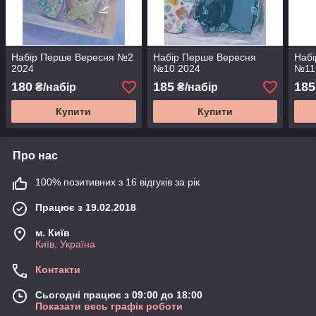
Набір Перше Вересня №2
Набір Перше Вересня
Набі
2024
№10 2024
№11
180
185
185
₴/набір
₴/набір
Купити
Купити
Про нас
100% позитивних з 16 відгуків за рік
Працює з 19.02.2018
м. Київ
Київ, Україна
Контакти
Сьогодні працює з 09:00 до 18:00
Показати весь графік роботи