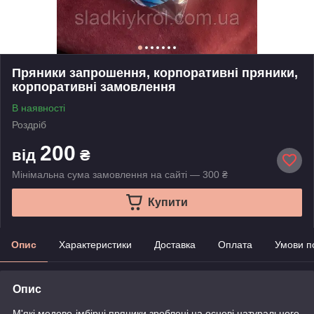
Пряники запрошення, корпоративні пряники,
корпоративні замовлення
В наявності
Роздріб
200
від
₴
Мінімальна сума замовлення на сайті — 300 ₴
Купити
Опис
Характеристики
Доставка
Оплата
Умови п
Опис
М'які медово-імбірні пряники зроблені на основі натурального