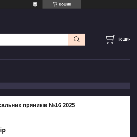
Кошик
Кошик
хальних пряників №16 2025
ір