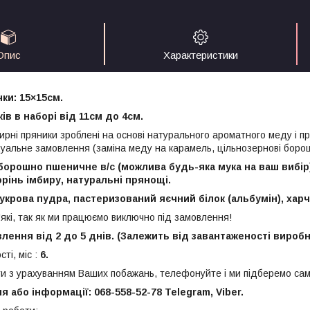
Опис
Характеристики
ки: 15×15см.
ів в наборі від 11см до 4см.
ирні пряники зроблені на основі натурального ароматного меду і п
уальне замовлення (заміна меду на карамель, цільнозернові борош
борошно пшеничне в/с (можлива будь-яка мука на ваш вибір)
орінь імбиру, натуральні прянощі.
укрова пудра, пастеризований яєчний білок (альбумін), харч
'які, так як ми працюємо виключно під замовлення!
лення від 2 до 5 днів. (Залежить від завантаженості вироб
ті, міс :
6.
и з урахуванням Ваших побажань, телефонуйте і ми підберемо сам
 або інформації: 068-558-52-78 Telegram, Viber.