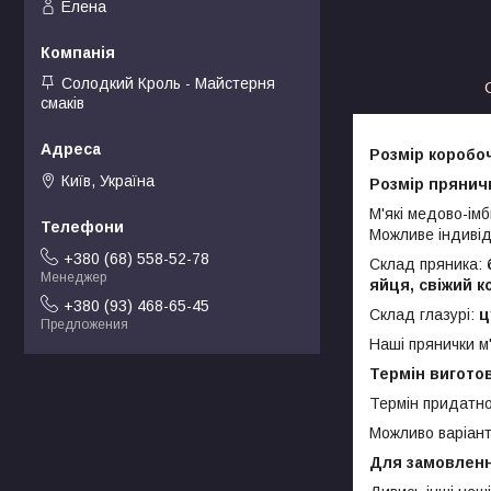
Елена
Солодкий Кроль - Майстерня
смаків
Розмір коробоч
Київ, Україна
Розмір пряничк
М'які медово-імб
Можливе індивід
+380 (68) 558-52-78
Склад пряника:
Менеджер
яйця, свіжий к
+380 (93) 468-65-45
Склад глазурі:
ц
Предложения
Наші прянички м
Термін виготов
Термін придатнос
Можливо варіант
Для замовлення