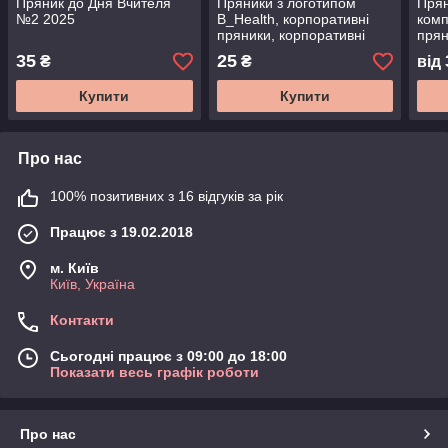
Пряник до Дня Вчителя
Пряники з логотипом
Прян
№2 2025
B_Health, корпоративні
комп
пряники, корпоративні
прян
замовлення
зам
35
25
₴
₴
від
Купити
Купити
Про нас
100% позитивних з 16 відгуків за рік
Працює з 19.02.2018
м. Київ
Київ, Україна
Контакти
Сьогодні працює з 09:00 до 18:00
Показати весь графік роботи
Про нас