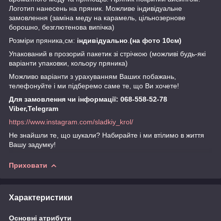
Логотип нанесень на пряник. Можливе індивідуальне
замовлення (заміна меду на карамель, цільнозернове
борошно, безглютенова випічка)
Розміри пряника,см:
індивідуально
.
(на фото 10см)
Упакований в прозорий пакетик зі стрічкою (можливі будь-які
варіанти упаковки, кольору пряника)
Можливо варіанти з урахуванням Ваших побажань,
телефонуйте і ми підберемо саме те, що Ви хочете!
Для замовлення чи інформації: 068-558-52-78
Viber,Telegram
https://www.instagram.com/sladkiy_krol/
Не знайшли те, що шукали? Набирайте і ми втілимо в життя
Вашу задумку!
Приховати
Характеристики
Основні атрибути