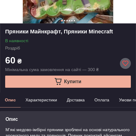
Пряники Майнкрафт, Пряники Minecraft
В наявності
Роздріб
60
₴
Мінімальна сума замовлення на сайті — 300 ₴
Купити
Опис
Характеристики
Доставка
Оплата
Умови п
Опис
М'які медово-імбірні пряники зроблені на основі натурального
ароматного меду та прянощів. Пряник покритий айсингом.