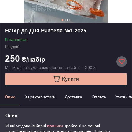
Набір до Дня Вчителя №1 2025
В наявності
Роздріб
250
₴/набір
Мінімальна сума замовлення на сайті — 300 ₴
Купити
Опис
Характеристики
Доставка
Оплата
Умови п
Опис
М'які медово-імбирні
пряники
зроблені на основі
натурального ароматного меду та прянощів. Пряники