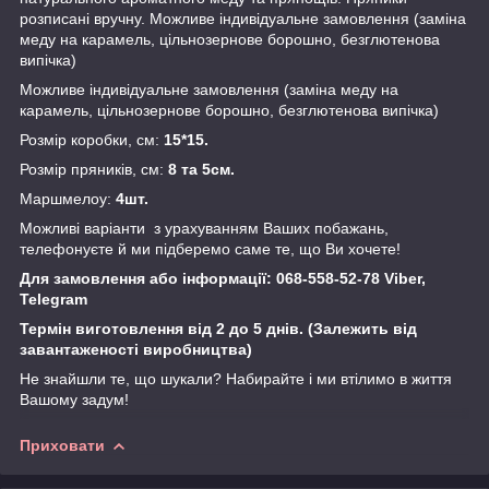
розписані вручну. Можливе індивідуальне замовлення (заміна
меду на карамель, цільнозернове борошно, безглютенова
випічка)
Можливе індивідуальне замовлення (заміна меду на
карамель, цільнозернове борошно, безглютенова випічка)
Розмір коробки, см:
15*15.
Розмір пряників, см:
8 та 5см.
Маршмелоу:
4шт.
Можливі варіанти з урахуванням Ваших побажань,
телефонуєте й ми підберемо саме те, що Ви хочете!
Для замовлення або інформації: 068-558-52-78 Viber,
Telegram
Термін виготовлення від 2 до 5 днів. (Залежить від
завантаженості виробництва)
Не знайшли те, що шукали? Набирайте і ми втілимо в життя
Вашому задум!
Приховати